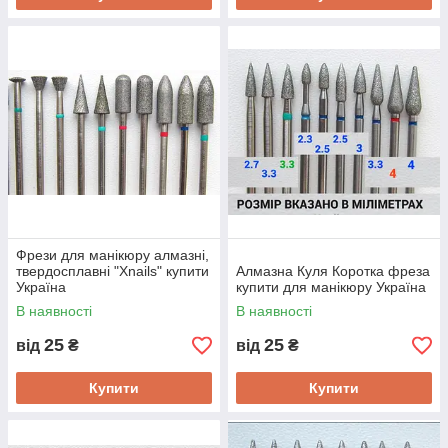
Фрези для манікюру алмазні,
твердосплавні "Xnails" купити
Алмазна Куля Коротка фреза
Україна
купити для манікюру Україна
В наявності
В наявності
25
25
від
₴
від
₴
Купити
Купити