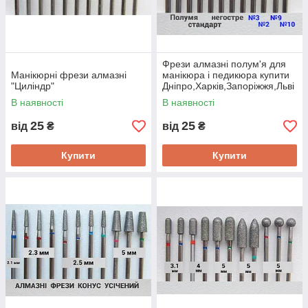
Фрези алмазні полум'я для
Манікюрні фрези алмазні
манікюра і педикюра купити
"Циліндр"
Дніпро,Харків,Запоріжжя,Льві
в
В наявності
В наявності
25
25
від
₴
від
₴
Купити
Купити