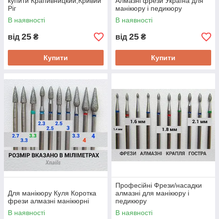
купити Крапивницкий,Кривий
Алмазні фрези Україна для
Ріг
манікюру і педикюру
,Дніпро,Чернігів,Ізраїль,Греці
В наявності
В наявності
я,Польща
25
25
від
₴
від
₴
Купити
Купити
Професійні Фрези/насадки
Для манікюру Куля Коротка
алмазні для манікюру і
фрези алмазні манікюрні
педикюру
В наявності
В наявності