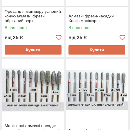
Фреза для манікюру усічений
конус-алмазні фрези
Алмазні фрези-насадки
обрізаний верх
Xnails манікюрні
В наявності
В наявності
25
25
від
₴
від
₴
Купити
Купити
Манікюрні алмазні насадки