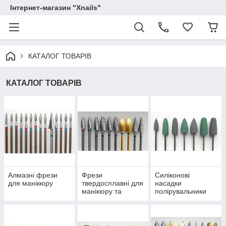
Інтернет-магазин "Xnails"
КАТАЛОГ ТОВАРІВ
КАТАЛОГ ТОВАРІВ
Алмазні фрези
Фрези
Силіконові
для манікюру
твердосплавні для
насадки
манікюру та
полірувальники
педикюру
нігтів для
апаратного
манікюру,
педикюру