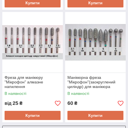
Купити
Купити
Фреза для манікюру
Манікюрна фреза
"Мікрофон" алмазне
"Мікрофон"(заокруглений
напилення
циліндр) для манікюра
В наявності
В наявності
25
60
від
₴
₴
Купити
Купити