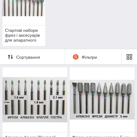
Стартові набори
фрез і аксесуарів
для апаратного
манікюру,
педикюру
Сортування
0
Фільтри