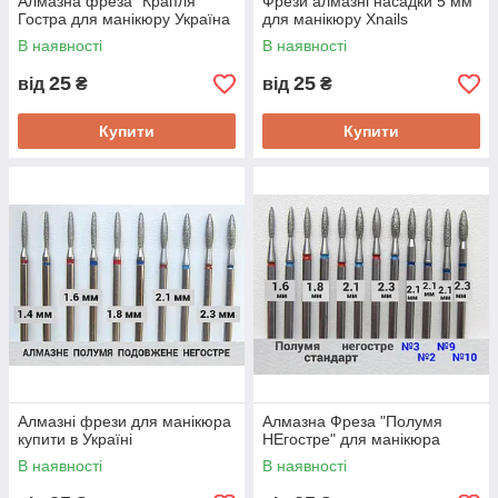
Алмазна фреза "Крапля"
Фрези алмазні насадки 5 мм
Гостра для манікюру Україна
для манікюру Xnails
В наявності
В наявності
25
25
від
₴
від
₴
Купити
Купити
Алмазні фрези для манікюра
Алмазна Фреза "Полумя
купити в Україні
НЕгостре" для манікюра
В наявності
В наявності