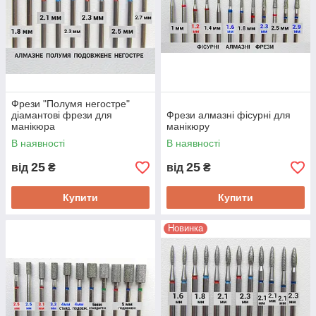
Фрези "Полумя негостре"
діамантові фрези для
Фрези алмазні фісурні для
манікюра
манікюру
В наявності
В наявності
25
25
від
₴
від
₴
Купити
Купити
Новинка