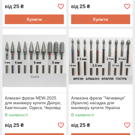
25
25
від
₴
від
₴
Купити
Купити
Алмазні фрези NEW-2025
Алмазна фреза "Чечевиця"
для манікюру купити Дніпро,
(Крапля) насадка для
Кам'янське, Одеса, Чернівці
манікюру купити Україна
В наявності
В наявності
25
25
від
₴
від
₴