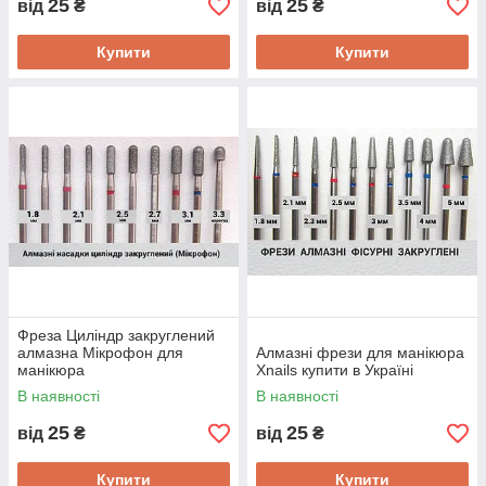
25
25
від
₴
від
₴
Купити
Купити
Фреза Циліндр закруглений
алмазна Мікрофон для
Алмазні фрези для манікюра
манікюра
Xnails купити в Україні
В наявності
В наявності
25
25
від
₴
від
₴
Купити
Купити