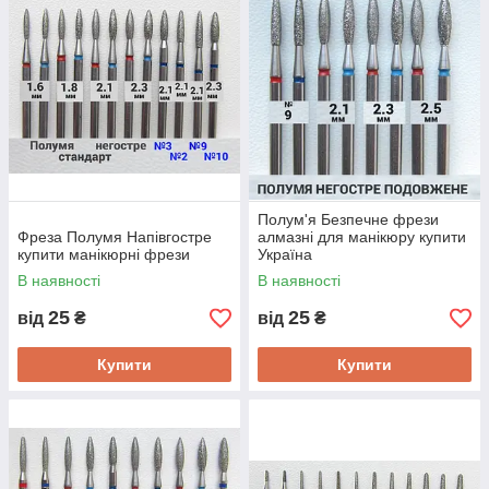
Полум'я Безпечне фрези
Фреза Полумя Напівгостре
алмазні для манікюру купити
купити манікюрні фрези
Україна
В наявності
В наявності
25
25
від
₴
від
₴
Купити
Купити