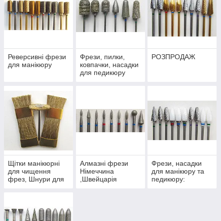
Реверсивні фрези
Фрези, пилки,
РОЗПРОДАЖ
для манікюру
ковпачки, насадки
для педикюру
Щітки манікюрні
Алмазні фрези
Фрези, насадки
для чищення
Німеччина
для манікюру та
фрез, Шнури для
,Швейцарія
педикюру:
фрезера
керамічні,
корундові