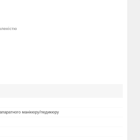
вленістю
апаратного манікюру/педикюру