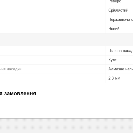
Реверс
Сріблястий
Нержавіюча 
Новий
Цілісна наса
Куля
ння насадки
Алмазне нап
2.3 мм
я замовлення