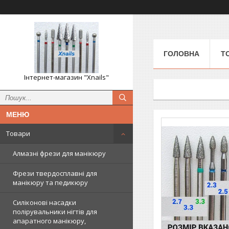
ГОЛОВНА
Т
Інтернет-магазин "Xnails"
Товари
Алмазні фрези для манікюру
Фрези твердосплавні для
манікюру та педикюру
Силіконові насадки
полірувальники нігтів для
апаратного манікюру,