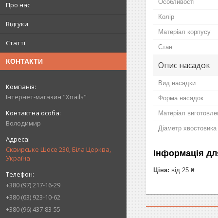
Особливості
Про нас
Колір
Відгуки
Матеріал корпусу
Статті
Стан
КОНТАКТИ
Опис насадок
Вид насадки
Інтернет-магазин "Xnails"
Форма насадок
Матеріал виготовле
Володимир
Діаметр хвостовика
Сквирське Шосе 230, Біла Церква,
Інформація дл
Україна
Ціна:
від 25 ₴
+380 (97) 217-16-29
+380 (63) 923-10-62
+380 (96) 437-83-55