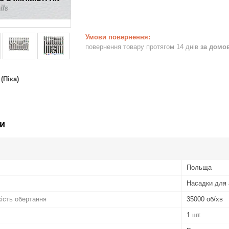
повернення товару протягом 14 днів
за домо
(Піка)
и
Польща
Насадки для 
ість обертання
35000 об/хв
1 шт.