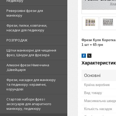
педикюру
Реверсивні фрези для
манікюру
Фрези, пилки, ковпачки,
насадки для педикюру
РОЗПРОДАЖ
Фрези Куля Коротка 
1 шт = 65 грн
Щітки манікюрні для чищення
фрез, Шнури для фрезера
Характеристик
Алмазні фрези Німеччина
,Швейцарія
Основні
Фрези, насадки для манікюру
та педикюру: керамічні,
Країна виробник
корундові
Вид товару
Стартові набори фрез і
Максимальна швидк
аксесуарів для апаратного
манікюру, педикюру
Кількість насадок