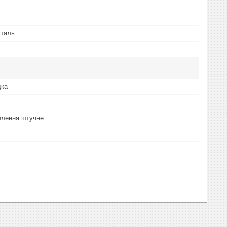
сталь
дка
илення штучне