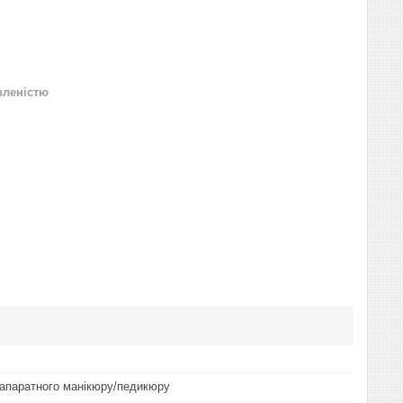
вленістю
апаратного манікюру/педикюру