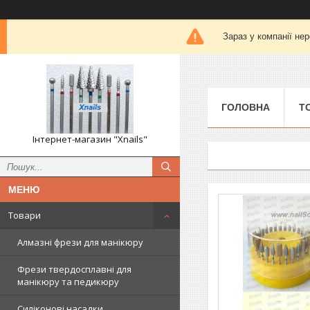
Зараз у компанії не
ГОЛОВНА
Т
Інтернет-магазин "Xnails"
Товари
Алмазні фрези для манікюру
Фрези твердосплавні для
манікюру та педикюру
Силіконові насадки