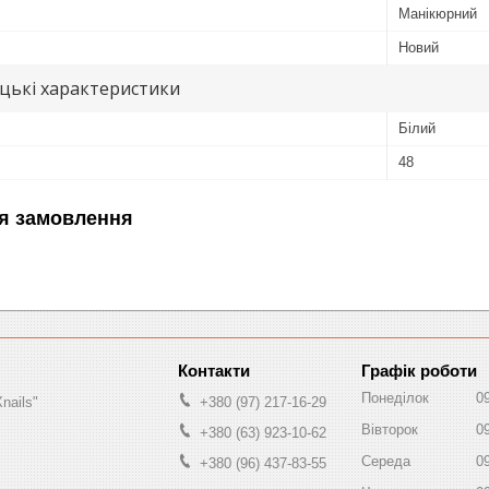
Манікюрний
Новий
цькі характеристики
Білий
48
я замовлення
Графік роботи
Понеділок
0
nails"
+380 (97) 217-16-29
Вівторок
0
+380 (63) 923-10-62
Середа
0
+380 (96) 437-83-55