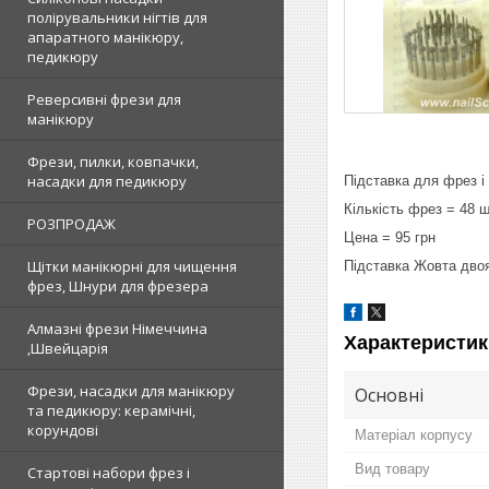
полірувальники нігтів для
апаратного манікюру,
педикюру
Реверсивні фрези для
манікюру
Фрези, пилки, ковпачки,
насадки для педикюру
Підставка для фрез і
Кількість фрез = 48 ш
РОЗПРОДАЖ
Цена = 95 грн
Щітки манікюрні для чищення
Підставка Жовта дв
фрез, Шнури для фрезера
Алмазні фрези Німеччина
Характеристик
,Швейцарія
Фрези, насадки для манікюру
Основні
та педикюру: керамічні,
корундові
Матеріал корпусу
Вид товару
Стартові набори фрез і