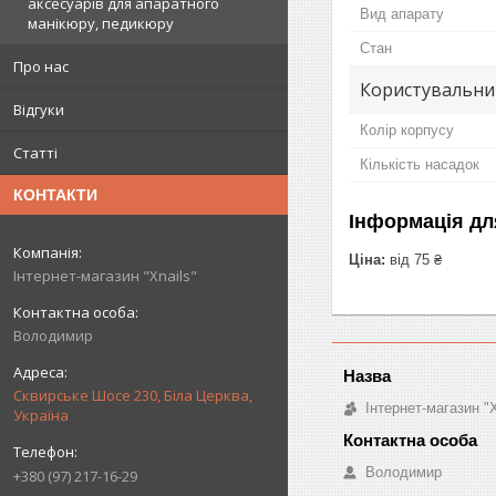
аксесуарів для апаратного
Вид апарату
манікюру, педикюру
Стан
Про нас
Користувальни
Відгуки
Колір корпусу
Статті
Кількість насадок
КОНТАКТИ
Інформація дл
Ціна:
від 75 ₴
Інтернет-магазин "Xnails"
Володимир
Сквирське Шосе 230, Біла Церква,
Інтернет-магазин "X
Україна
Володимир
+380 (97) 217-16-29