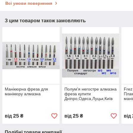
Всі умови повернення
З цим товаром також замовляють
Манікюрна фреза для
Полум'я негостре алмазна
Frez
манікюру алмазна
фреза купити
Пла
Дніпро,Одеса,Луцьк,Київ
мані
25
25
від
₴
від
₴
від
Подібні товари компанії