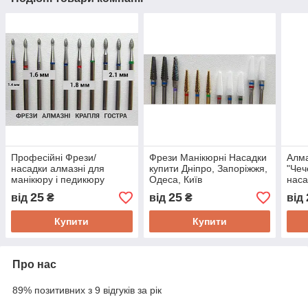
Професійні Фрези/
Фрези Манікюрні Насадки
Алм
насадки алмазні для
купити Дніпро, Запоріжжя,
"Чеч
манікюру і педикюру
Одеса, Київ
наса
купи
25
25
від
₴
від
₴
від
Купити
Купити
Про нас
89% позитивних з 9 відгуків за рік